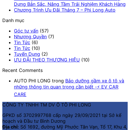
Dựng Bản Sắc, Nâng Tầm Trải Nghiệm Khách Hàng
Chương Trình Ưu Đãi Tháng 7 – Phi Long Auto
Danh mục
Góc tư vấn
(57)
Nhượng Quyền
(7)
Tin Tức
(6)
Tin Tức
(10)
Tuyển Dụng
(2)
ƯU ĐÃI THEO THƯƠNG HIỆU
(10)
Recent Comments
AUTO PHI LONG
trong
Bảo dưỡng gầm xe ô tô và
những thông tin quan trọng cần biết -⚡ EV CAR
CARE
CÔNG TY TNHH TM DV Ô TÔ PHI LONG
GPKD số 3702997768 cấp ngày 29/09/2021 tại Sở kế
hoạch và Đầu tư Bình Dương
Địa chỉ:
Số 1692, đường Mỹ Phước Tân Vạn, Tổ 17, Khu 4,