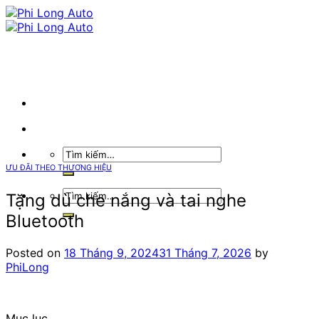
Skip
to
content
Tìm
kiếm:
ƯU ĐÃI THEO THƯƠNG HIỆU
Tìm
Tặng dù che nắng và tai nghe
kiếm:
Bluetooth
Posted on
18 Tháng 9, 2024
31 Tháng 7, 2026
by
PhiLong
Mục lục