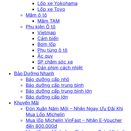
Lốp xe Yokohama
Lốp xe Toyo
Mâm ô tô
Mâm TAM
Phụ kiện Ô tô
Vietmap
Cảm biến
Bơm lốp
Phụ tùng ô tô
Ắc quy
SP chăm sóc xe
Dán phim cách nhiệt
Bảo Dưỡng Nhanh
Bảo dưỡng cấp nhỏ
Bảo dưỡng cấp trung bình
Bảo dưỡng cấp trung bình lớn
Bảo dưỡng cấp lớn
Khuyến Mãi
Đón Xuân Năm Mới – Nhận Ngay Ưu Đãi Khi
Mua Lốp Michelin
Mua lốp Michelin VinFast – Nhận E-Voucher
đến 800.000đ