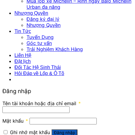
Mua lốp xe Michelin – Rinh ngay Balo Michelin
Urban đa năng
Nhượng Quyền
Đăng ký đại lý
Nhượng Quyền
Tin Tức
Tuyển Dụng
Góc tư vấn
Trải Nghiệm Khách Hàng
Liên Hệ
Đặt lịch
Đối Tác Hệ Sinh Thái
Hỏi Đáp về Lốp & Ô Tô
Đăng nhập
Tên tài khoản hoặc địa chỉ email
*
Mật khẩu
*
Ghi nhớ mật khẩu
Đăng nhập