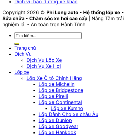
Dịch vụ bảo dưỡng xe khác
Copyright 2026 ©
Phi Long auto - Hệ thống lốp xe -
Sửa chữa - Chăm sóc xe hơi cao cấp
| Nâng Tầm trải
nghiệm lái - An toàn trọn Hành Trình
Tìm
kiếm:
Trang chủ
Dịch Vụ
Dịch Vụ Lốp Xe
Dịch Vụ Xe Hơi
Lốp xe
Lốp Xe Ô tô Chính Hãng
Lốp xe Michelin
Lốp xe Bridgestone
Lốp xe Pirelli
Lốp xe Continental
Lốp xe Kumho
Lốp Dành Cho xe châu Âu
Lốp xe Dunlop
Lốp xe Goodyear
Lốp xe Hankook