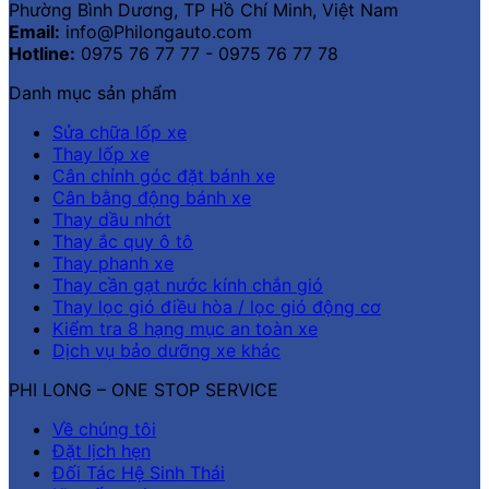
Phường Bình Dương, TP Hồ Chí Minh, Việt Nam
Email:
info@Philongauto.com
Hotline:
0975 76 77 77 - 0975 76 77 78
Danh mục sản phẩm
Sửa chữa lốp xe
Thay lốp xe
Cân chỉnh góc đặt bánh xe
Cân bằng động bánh xe
Thay dầu nhớt
Thay ắc quy ô tô
Thay phanh xe
Thay cần gạt nước kính chắn gió
Thay lọc gió điều hòa / lọc gió động cơ
Kiểm tra 8 hạng mục an toàn xe
Dịch vụ bảo dưỡng xe khác
PHI LONG – ONE STOP SERVICE
Về chúng tôi
Đặt lịch hẹn
Đối Tác Hệ Sinh Thái