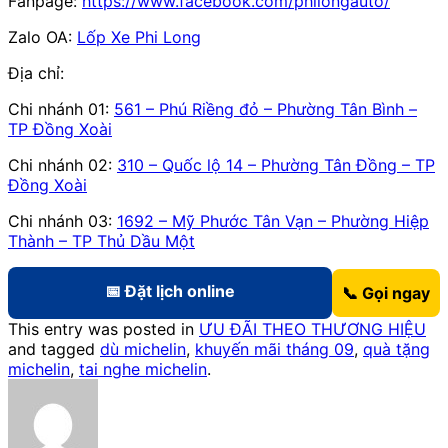
Fanpage:
https://www.facebook.com/philongauto/
Zalo OA:
Lốp Xe Phi Long
Địa chỉ:
Chi nhánh 01:
561 – Phú Riềng đỏ – Phường Tân Bình –
TP Đồng Xoài
Chi nhánh 02:
310 – Quốc lộ 14 – Phường Tân Đồng – TP
Đồng Xoài
Chi nhánh 03:
1692 – Mỹ Phước Tân Vạn – Phường Hiệp
Thành – TP Thủ Dầu Một
📅 Đặt lịch online
📞 Gọi ngay
This entry was posted in
ƯU ĐÃI THEO THƯƠNG HIỆU
and tagged
dù michelin
,
khuyến mãi tháng 09
,
quà tặng
michelin
,
tai nghe michelin
.