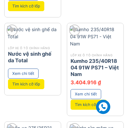
Tìm kích cỡ lốp
add
add
LỐP XE Ô TÔ CHÍNH HÃNG
Nước vệ sinh ghế
LỐP XE Ô TÔ CHÍNH HÃNG
da Total
Kumho 235/40R18
04 91W PS71 – Việt
Xem chi tiết
Nam
3.404.916
₫
Tìm kích cỡ lốp
Xem chi tiết
Tìm kích cỡ lốp