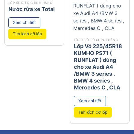
add
add
LỐP XE Ô TÔ CHÍNH HÃNG
Nước rửa xe Total
Xem chi tiết
Tìm kích cỡ lốp
LỐP XE Ô TÔ CHÍNH HÃNG
Lốp Vỏ 225/45R18
KUMHO PS71 (
RUNFLAT ) dùng
cho xe Audi A4
/BMW 3 series ,
BMW 4 series ,
Mercedes C , CLA
Xem chi tiết
Tìm kích cỡ lốp