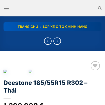
Skip
to
content
TRANG CHỦ
/
LỐP XE Ô TÔ CHÍNH HÃNG
add
Deestone 185/55R15 R302 –
Thái
₫