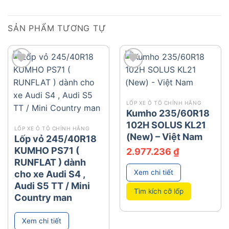
SẢN PHẨM TƯƠNG TỰ
add
add
LỐP XE Ô TÔ CHÍNH HÃNG
Kumho 235/60R18
102H SOLUS KL21
LỐP XE Ô TÔ CHÍNH HÃNG
(New) – Việt Nam
Lốp vỏ 245/40R18
KUMHO PS71 (
2.977.236
₫
RUNFLAT ) dành
Xem chi tiết
cho xe Audi S4 ,
Audi S5 TT / Mini
Tìm kích cỡ lốp
Country man
Xem chi tiết