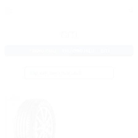
Skip
to
content
GITI
TRANG CHỦ
/
THƯƠNG HIỆU
/
GITI
add