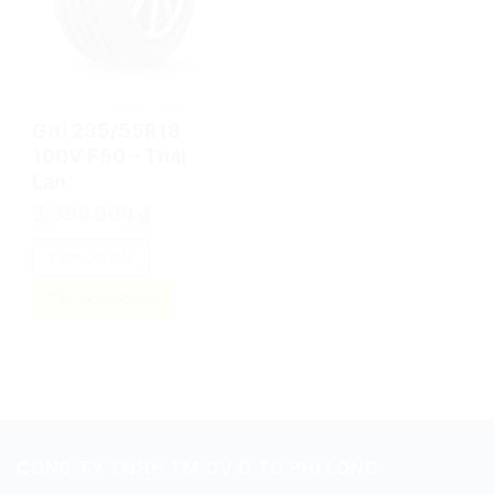
LỐP XE Ô TÔ CHÍNH HÃNG
Giti 235/55R18
100V F50 – Thái
Lan
3.390.000
₫
Xem chi tiết
Tìm kích cỡ lốp
CÔNG TY TNHH TM DV Ô TÔ PHI LONG