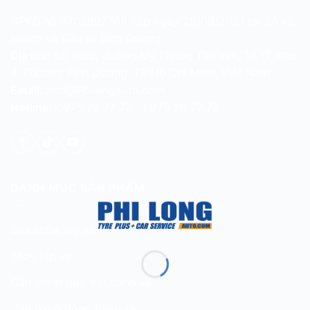
GPKD số 3702997768 cấp ngày 29/09/2021 tại Sở kế
hoạch và Đầu tư Bình Dương
Địa chỉ:
Số 1692, đường Mỹ Phước Tân Vạn, Tổ 17, Khu
4, Phường Bình Dương, TP Hồ Chí Minh, Việt Nam
Email:
info@Philongauto.com
Hotline:
0975 76 77 77 - 0975 76 77 78
DANH MỤC SẢN PHẨM
Sửa chữa lốp xe
Thay lốp xe
Cân chỉnh góc đặt bánh xe
Cân bằng động bánh xe