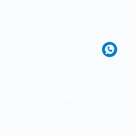
Thay dầu nhớt
Thay ắc quy ô tô
Thay phanh xe
Thay cần gạt nước kính chắn gió
Thay lọc gió điều hòa / lọc gió động cơ
Kiểm tra 8 hạng mục an toàn xe
Dịch vụ bảo dưỡng xe khác
PHI LONG – ONE STOP SERVICE
Về chúng tôi
Đặt lịch hẹn