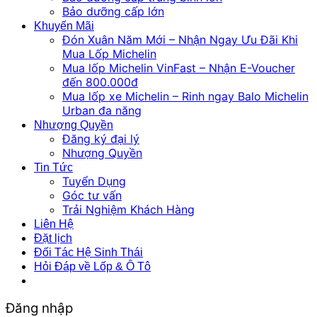
Bảo dưỡng cấp lớn
Khuyến Mãi
Đón Xuân Năm Mới – Nhận Ngay Ưu Đãi Khi
Mua Lốp Michelin
Mua lốp Michelin VinFast – Nhận E-Voucher
đến 800.000đ
Mua lốp xe Michelin – Rinh ngay Balo Michelin
Urban đa năng
Nhượng Quyền
Đăng ký đại lý
Nhượng Quyền
Tin Tức
Tuyển Dụng
Góc tư vấn
Trải Nghiệm Khách Hàng
Liên Hệ
Đặt lịch
Đối Tác Hệ Sinh Thái
Hỏi Đáp về Lốp & Ô Tô
Đăng nhập