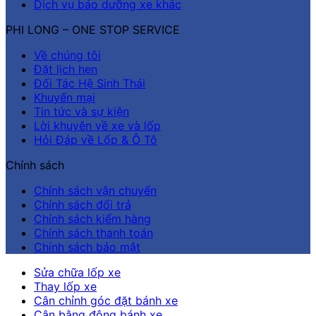
Dịch vụ bảo dưỡng xe khác
PHI LONG – ONE STOP SERVICE
Về chúng tôi
Đặt lịch hẹn
Đối Tác Hệ Sinh Thái
Khuyến mại
Tin tức và sự kiện
Lời khuyên về xe và lốp
Hỏi Đáp về Lốp & Ô Tô
Chính sách
Chính sách vận chuyển
Chính sách đổi trả
Chính sách kiểm hàng
Chính sách thanh toán
Chính sách bảo mật
Sửa chữa lốp xe
Thay lốp xe
Cân chỉnh góc đặt bánh xe
Cân bằng động bánh xe