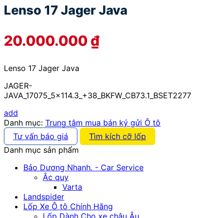
Lenso 17 Jager Java
20.000.000
₫
Lenso 17 Jager Java
JAGER-
JAVA_17075_5x114.3_+38_BKFW_CB73.1_BSET2277
add
Danh mục:
Trung tâm mua bán ký gửi Ô tô
Tư vấn báo giá
Tìm kích cỡ lốp
Danh mục sản phẩm
Bảo Dương Nhanh. - Car Service
Ắc quy
Varta
Landspider
Lốp Xe Ô tô Chính Hãng
Lốp Dành Cho xe châu Âu