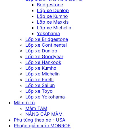
Bridgestone
Lốp xe Dunlop
Lốp xe Kumho
Lốp xe Maxxis
Lốp xe Michelin
Yokohama
Lốp xe Bridgestone
Lốp xe Continental
Lốp xe Dunlop
Lốp xe Goodyear
Lốp xe Hankook
Lốp xe Kumho
Lốp xe Michelin
Lốp xe Pirelli
Lốp xe Sailun
Lốp xe Toyo
Lốp xe Yokohama
Mâm ô tô
Mâm TAM
NÂNG CÂP MÂM.
Phụ tùng theo xe - USA
Phuộc giảm xóc MONROE