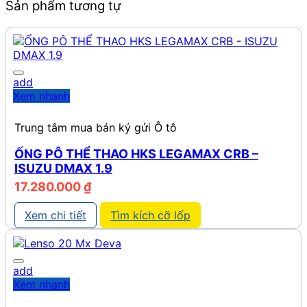
Sản phẩm tương tự
add
Xem nhanh
Trung tâm mua bán ký gửi Ô tô
ỐNG PÔ THỂ THAO HKS LEGAMAX CRB –
ISUZU DMAX 1.9
17.280.000
₫
Xem chi tiết
Tìm kích cỡ lốp
add
Xem nhanh