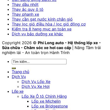
Thay dầu nhớt
Thay ắc quy ô tô
Thay phanh xe
Thay cần gạt nước kính chắn gió
Thay lọc gió điều hòa / lọc gió động cơ
Kiểm tra 8 hạng mục an toàn xe
Dịch vụ bảo dưỡng xe khác
Copyright 2026 ©
Phi Long auto - Hệ thống lốp xe -
Sửa chữa - Chăm sóc xe hơi cao cấp
| Nâng Tầm trải
nghiệm lái - An toàn trọn Hành Trình
Tìm
kiếm:
Trang chủ
Dịch Vụ
Dịch Vụ Lốp Xe
Dịch Vụ Xe Hơi
Lốp xe
Lốp Xe Ô tô Chính Hãng
Lốp xe Michelin
Lốp xe Bridgestone