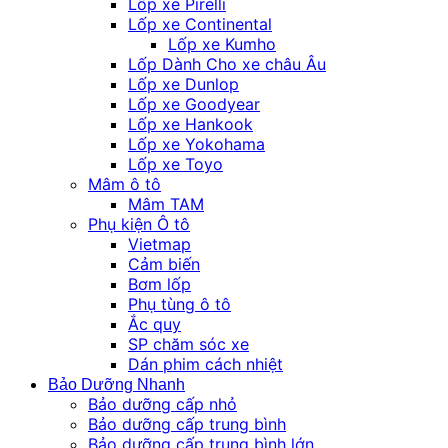
Lốp xe Pirelli
Lốp xe Continental
Lốp xe Kumho
Lốp Dành Cho xe châu Âu
Lốp xe Dunlop
Lốp xe Goodyear
Lốp xe Hankook
Lốp xe Yokohama
Lốp xe Toyo
Mâm ô tô
Mâm TAM
Phụ kiện Ô tô
Vietmap
Cảm biến
Bơm lốp
Phụ tùng ô tô
Ắc quy
SP chăm sóc xe
Dán phim cách nhiệt
Bảo Dưỡng Nhanh
Bảo dưỡng cấp nhỏ
Bảo dưỡng cấp trung bình
Bảo dưỡng cấp trung bình lớn