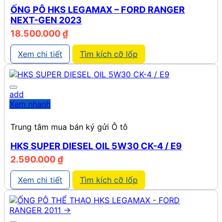
ỐNG PÔ HKS LEGAMAX – FORD RANGER
NEXT-GEN 2023
18.500.000
₫
Xem chi tiết
Tìm kích cỡ lốp
add
Xem nhanh
Trung tâm mua bán ký gửi Ô tô
HKS SUPER DIESEL OIL 5W30 CK-4 / E9
2.590.000
₫
Xem chi tiết
Tìm kích cỡ lốp