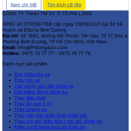
Xem chi tiết
Tìm kích cỡ lốp
CÔNG TY TNHH TM DV Ô TÔ PHI LONG
GPKD số 3702997768 cấp ngày 29/09/2021 tại Sở kế
hoạch và Đầu tư Bình Dương
Địa chỉ:
Số 1692, đường Mỹ Phước Tân Vạn, Tổ 17, Khu 4,
Phường Bình Dương, TP Hồ Chí Minh, Việt Nam
Email:
info@Philongauto.com
Hotline:
0975 76 77 77 - 0975 76 77 78
Danh mục sản phẩm
Sửa chữa lốp xe
Thay lốp xe
Cân chỉnh góc đặt bánh xe
Cân bằng động bánh xe
Thay dầu nhớt
Thay ắc quy ô tô
Thay phanh xe
Thay cần gạt nước kính chắn gió
Thay lọc gió điều hòa / lọc gió động cơ
Kiểm tra 8 hạng mục an toàn xe