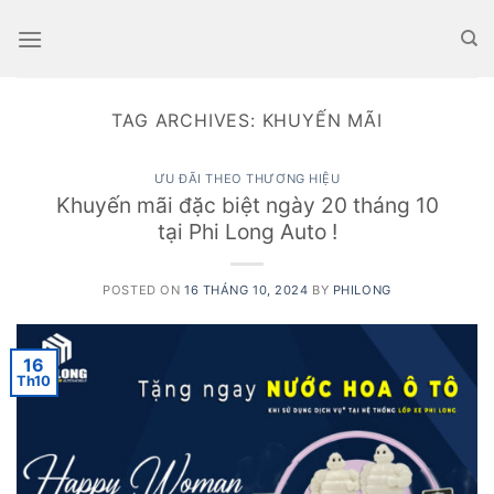
Skip
to
content
TAG ARCHIVES:
KHUYẾN MÃI
ƯU ĐÃI THEO THƯƠNG HIỆU
Khuyến mãi đặc biệt ngày 20 tháng 10
tại Phi Long Auto !
POSTED ON
16 THÁNG 10, 2024
BY
PHILONG
16
Th10