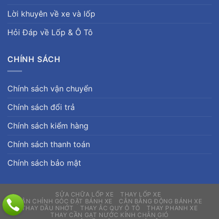
Lời khuyên về xe và lốp
Hỏi Đáp về Lốp & Ô Tô
CHÍNH SÁCH
Chính sách vận chuyển
Chính sách đổi trả
Chính sách kiểm hàng
Chính sách thanh toán
Chính sách bảo mật
SỬA CHỮA LỐP XE
THAY LỐP XE
CÂN CHỈNH GÓC ĐẶT BÁNH XE
CÂN BẰNG ĐỘNG BÁNH XE
THAY DẦU NHỚT
THAY ẮC QUY Ô TÔ
THAY PHANH XE
THAY CẦN GẠT NƯỚC KÍNH CHẮN GIÓ